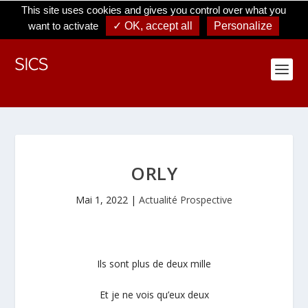
La prospective, c'est l'art d'explorer le champ des possibles qu'ouvre
This site uses cookies and gives you control over what you
sans cesse l'avenir
want to activate
✓ OK, accept all
Personalize
ORLY
Mai 1, 2022
|
Actualité Prospective
Ils sont plus de deux mille
Et je ne vois qu’eux deux