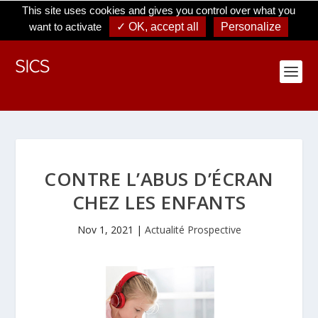
La prospective, c'est l'art d'explorer le champ des possibles qu'ouvre
This site uses cookies and gives you control over what you
sans cesse l'avenir
want to activate
✓ OK, accept all
Personalize
CONTRE L’ABUS D’ÉCRAN
CHEZ LES ENFANTS
Nov 1, 2021
|
Actualité Prospective